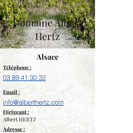
< Retour à la liste
Domaine Albert
Hertz
Alsace
Téléphone :
03 89 41 30 32
Email :
info@alberthertz.com
Dirigeant :
Albert HERTZ
Adresse :