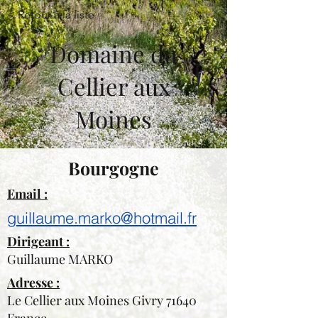
< Retour à la liste
Domaine du
Cellier aux
Moines
Bourgogne
Email :
guillaume.marko@hotmail.fr
Dirigeant :
Guillaume MARKO
Adresse :
Le Cellier aux Moines Givry 71640